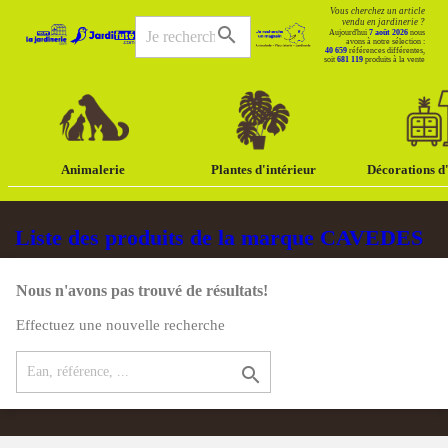
Vous cherchez un article
vendu en jardinerie ?
search
Aujourd'hui
7 août 2026
nous
avons à notre sélection :
40 659
références différentes,
soit
681 119
produits à la vente
Animalerie
Plantes d'intérieur
Décorations d'
Liste des produits de la marque CAVEDES
Nous n'avons pas trouvé de résultats!
Effectuez une nouvelle recherche
