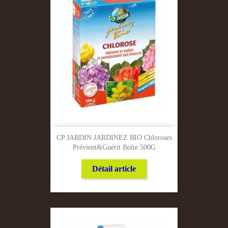
CP JARDIN JARDINEZ BIO Chloroses
Prévient&guérit Boîte 500G
Détail article