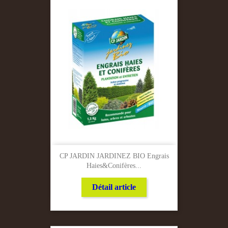
CP JARDIN JARDINEZ BIO Engrais
Haies&conifères...
Détail article