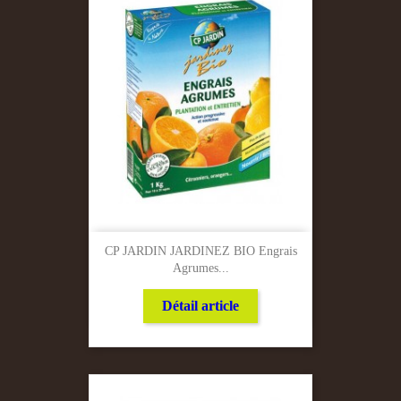
CP JARDIN JARDINEZ BIO Engrais
Agrumes...
Détail article