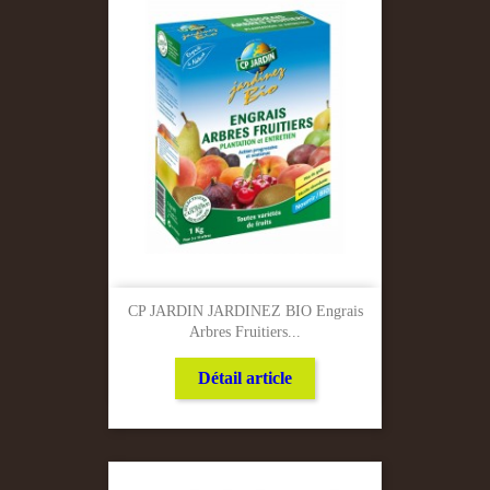
CP JARDIN JARDINEZ BIO Engrais
Arbres Fruitiers...
Détail article