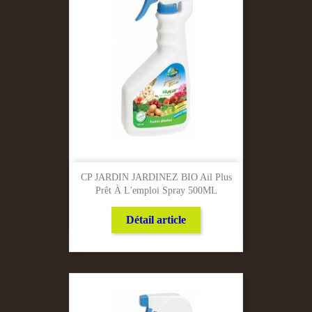
CP JARDIN JARDINEZ BIO Ail Plus
Prêt À L'emploi Spray 500ML
Détail article