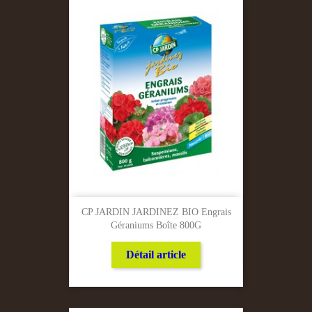
CP JARDIN JARDINEZ BIO Engrais
Géraniums Boîte 800G
Détail article