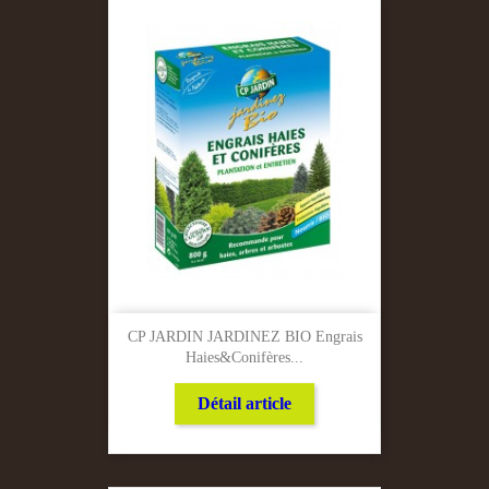
CP JARDIN JARDINEZ BIO Engrais
Haies&conifères...
Détail article