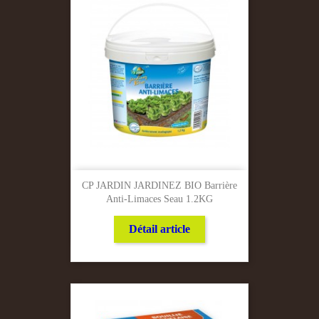
CP JARDIN JARDINEZ BIO Barrière
Anti-Limaces Seau 1.2KG
Détail article