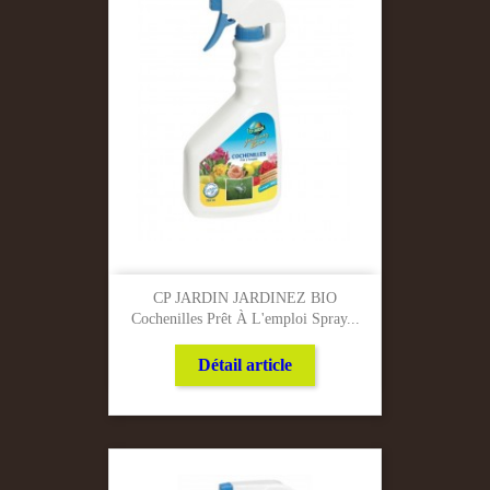
CP JARDIN JARDINEZ BIO
Cochenilles Prêt À L'emploi Spray...
Détail article