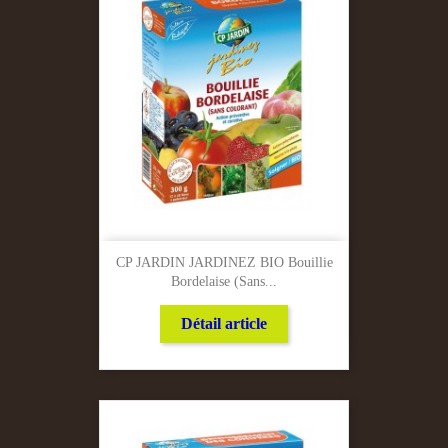
CP JARDIN JARDINEZ BIO Bouillie
Bordelaise (sans...
Détail article