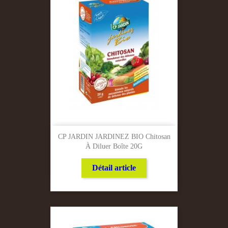
CP JARDIN JARDINEZ BIO Chitosan
À Diluer Boîte 20G
Détail article