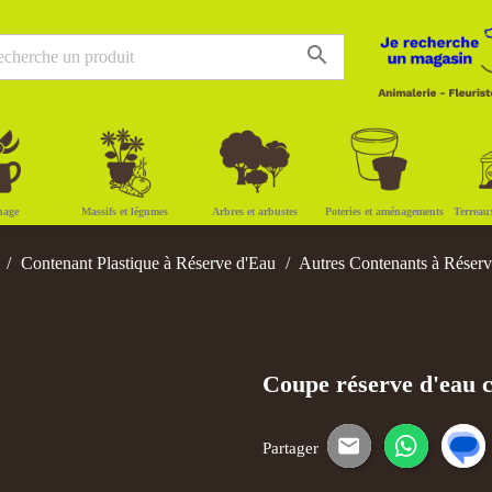
search
nage
Massifs et légumes
Arbres et arbustes
Poteries et aménagements
Terreau
Contenant Plastique à Réserve d'Eau
Autres Contenants à Réser
Coupe réserve d'eau c
Partager
E-mail
WhatsApp
SM