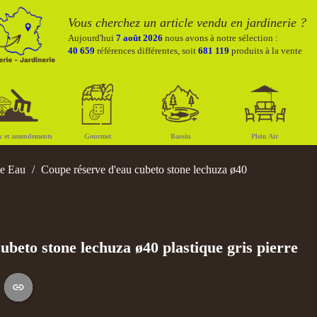
Vous cherchez un article vendu en jardinerie ?
Aujourd'hui
7 août 2026
nous avons à notre sélection :
40 659
références différentes, soit
681 119
produits à la vente
x et amendements
Gourmet
Bassin
Plein Air
ve Eau
Coupe réserve d'eau cubeto stone lechuza ø40
ubeto stone lechuza ø40 plastique gris pierre
S
Copier le lien