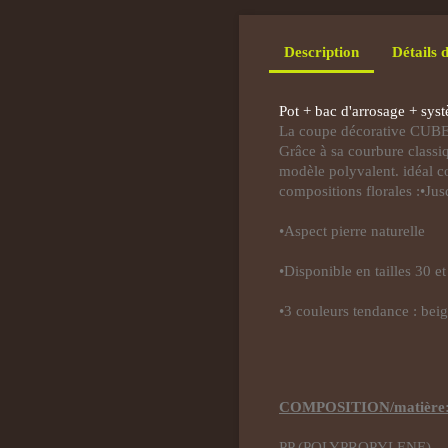
Description
Détails 
Pot + bac d'arrosage + sys
La coupe décorative CUBET
Grâce à sa courbure classiq
modèle polyvalent. idéal 
compositions florales :•Jus
•Aspect pierre naturelle
•Disponible en tailles 30 et
•3 couleurs tendance : beige
COMPOSITION/matière
PP (POLYPROPYLENE)