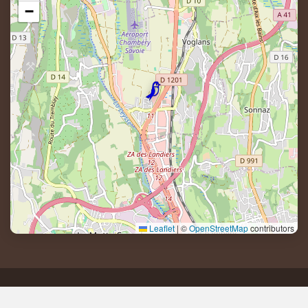
−
Leaflet
|
©
OpenStreetMap
contributors