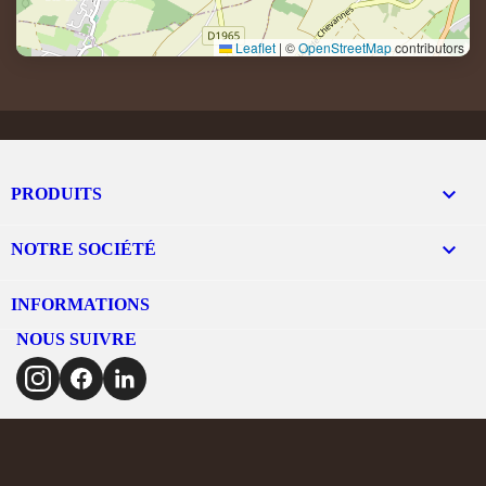
Leaflet
|
©
OpenStreetMap
contributors

PRODUITS

NOTRE SOCIÉTÉ
INFORMATIONS
NOUS SUIVRE